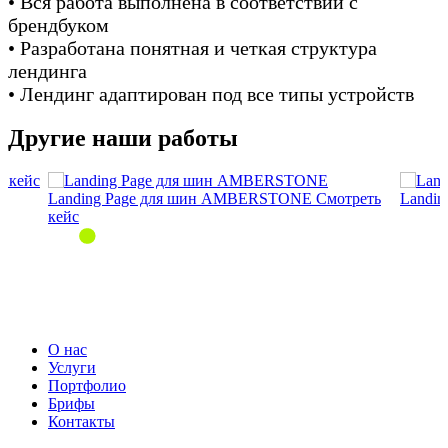
• Вся работа выполнена в соответствии с
брендбуком
• Разработана понятная и четкая структура
лендинга
• Лендинг адаптирован под все типы устройств
Другие наши работы
ь кейс
Landing Page для шин AMBERSTONE
Смотреть
Landin
кейс
О нас
Услуги
Портфолио
Брифы
Контакты